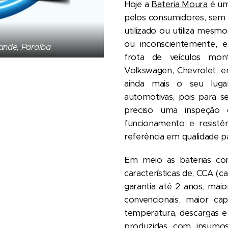
Hoje a
Bateria Moura
é um
pelos consumidores, sem d
utilizado ou utiliza mes
ou inconscientemente, e
ande, Paraíba
frota de veículos mont
Volkswagen, Chevrolet, en
ainda mais o seu lug
automotivas, pois para s
preciso uma inspeção 
funcionamento e resistên
referência em qualidade pa
Em meio as baterias con
características de, CCA (c
garantia até 2 anos, maio
convencionais, maior ca
temperatura, descargas e 
produzidas com insumos