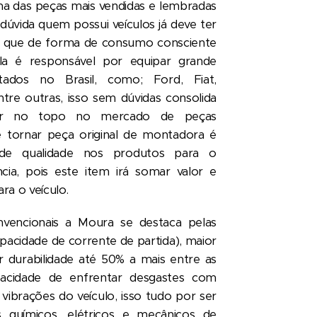
a das peças mais vendidas e lembradas
úvida quem possui veículos já deve ter
mo que de forma de consumo consciente
la é responsável por equipar grande
ados no Brasil, como; Ford, Fiat,
tre outras, isso sem dúvidas consolida
ar no topo no mercado de peças
e tornar peça original de montadora é
de qualidade nos produtos para o
cia, pois este item irá somar valor e
ra o veículo.
vencionais a Moura se destaca pelas
apacidade de corrente de partida), maior
r durabilidade até 50% a mais entre as
pacidade de enfrentar desgastes com
vibrações do veículo, isso tudo por ser
 químicos, elétricos e mecânicos de