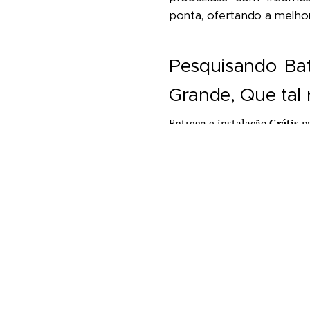
ponta, ofertando a melhor
Pesquisando Ba
Grande, Que tal 
Entrega e instalação
Grátis
pa
sem juros.
A
nossa loja
sempre se 
produtos em nosso segm
ofertar esta peça que é 
no mercado, somos reve
Campina Grande
, uma par
consolida o nosso compro
melhores produtos para n