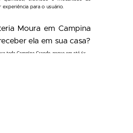
 experiência para o usuário.
teria Moura em Campina
receber ela em sua casa?
ra toda Campina Grande, pague em até 6x
preocupou em oferecer os melhores
ento, e não podia deixar de ter e
uma entre as melhores baterias que há
nda autorizada das
Baterias Moura em
ceria que já se perdura por anos, o que
misso de sempre indicar e oferecer os
ossos clientes.